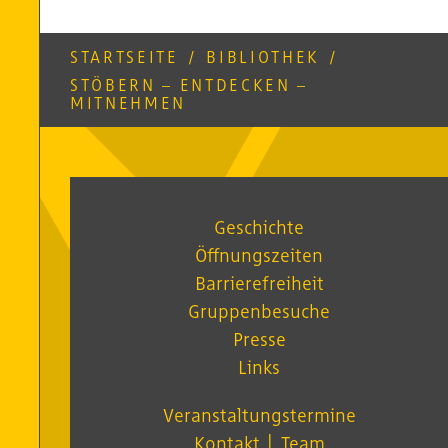
STARTSEITE
/
BIBLIOTHEK
/
STÖBERN – ENTDECKEN –
MITNEHMEN
Geschichte
Öffnungszeiten
Barrierefreiheit
Gruppenbesuche
Presse
Links
Veranstaltungstermine
Kontakt │ Team