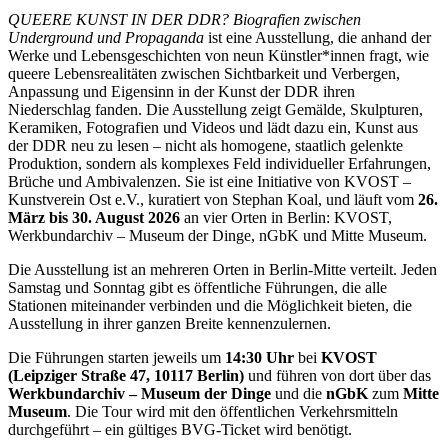
QUEERE KUNST IN DER DDR? Biografien zwischen
Underground und Propaganda
ist eine Ausstellung, die anhand der
Werke und Lebensgeschichten von neun Künstler*innen fragt, wie
queere Lebensrealitäten zwischen Sichtbarkeit und Verbergen,
Anpassung und Eigensinn in der Kunst der DDR ihren
Niederschlag fanden. Die Ausstellung zeigt Gemälde, Skulpturen,
Keramiken, Fotografien und Videos und lädt dazu ein, Kunst aus
der DDR neu zu lesen – nicht als homogene, staatlich gelenkte
Produktion, sondern als komplexes Feld individueller Erfahrungen,
Brüche und Ambivalenzen. Sie ist eine Initiative von KVOST –
Kunstverein Ost e.V., kuratiert von Stephan Koal, und läuft vom
26.
März bis 30. August 2026
an vier Orten in Berlin: KVOST,
Werkbundarchiv – Museum der Dinge, nGbK und Mitte Museum.
Die Ausstellung ist an mehreren Orten in Berlin-Mitte verteilt. Jeden
Samstag und Sonntag gibt es öffentliche Führungen, die alle
Stationen miteinander verbinden und die Möglichkeit bieten, die
Ausstellung in ihrer ganzen Breite kennenzulernen.
Die Führungen starten jeweils um
14:30 Uhr
bei
KVOST
(Leipziger Straße 47, 10117 Berlin)
und führen von dort über das
Werkbundarchiv – Museum der Dinge
und die
nGbK
zum
Mitte
Museum
. Die Tour wird mit den öffentlichen Verkehrsmitteln
durchgeführt – ein gültiges BVG-Ticket wird benötigt.